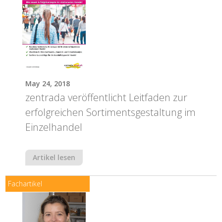
Die Dorfläden sind ein typisches Ergebnis dieser
Entwicklung. Sie bieten im Idealfall neben frischem Obst
und Gemüse aus der Region auch die wichtigsten Güter des
täglichen Bedarfs – von Drogerie über Haushaltswaren bis
zu einfach Socken und Unterwäsche.
May 24, 2018
zentrada veröffentlicht Leitfaden zur
erfolgreichen Sortimentsgestaltung im
Einzelhandel
Artikel lesen
Fachartikel