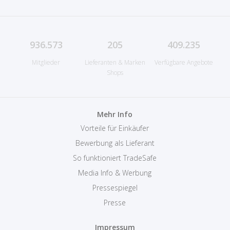
936.573
205
409.235
Mitglieder
Lieferanten & Marken
Verfügbare Angebote
Shops
Mehr Info
Vorteile für Einkäufer
Bewerbung als Lieferant
So funktioniert TradeSafe
Media Info & Werbung
Pressespiegel
Presse
Impressum