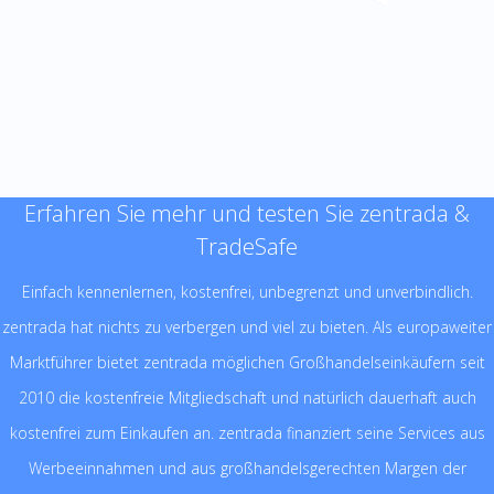
Erfahren Sie mehr und testen Sie zentrada &
TradeSafe
Einfach kennenlernen, kostenfrei, unbegrenzt und unverbindlich.
zentrada hat nichts zu verbergen und viel zu bieten. Als europaweiter
Marktführer bietet zentrada möglichen Großhandelseinkäufern seit
2010 die kostenfreie Mitgliedschaft und natürlich dauerhaft auch
kostenfrei zum Einkaufen an. zentrada finanziert seine Services aus
Werbeeinnahmen und aus großhandelsgerechten Margen der