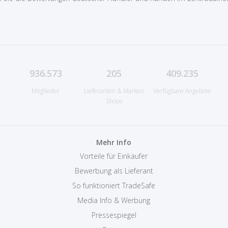
936.573
205
409.235
Mitglieder
Lieferanten & Marken
Verfügbare Angebote
Shops
Mehr Info
Vorteile für Einkäufer
Bewerbung als Lieferant
So funktioniert TradeSafe
Media Info & Werbung
Pressespiegel