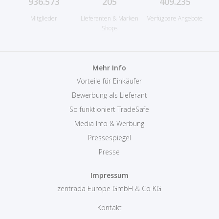
936.573
205
409.235
Mitglieder
Lieferanten & Marken
Verfügbare Angebote
Shops
Mehr Info
Vorteile für Einkäufer
Bewerbung als Lieferant
So funktioniert TradeSafe
Media Info & Werbung
Pressespiegel
Presse
Impressum
zentrada Europe GmbH & Co KG
Kontakt