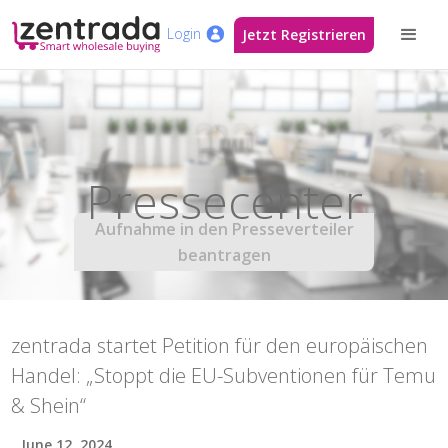
Login
Jetzt Registrieren
Pressecenter
Aufnahme in den Presseverteiler
beantragen
zentrada startet Petition für den europäischen
Handel: „Stoppt die EU-Subventionen für Temu
& Shein“
June 12, 2024