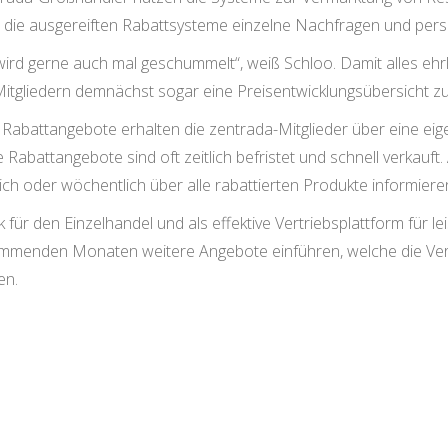
r die ausgereiften Rabattsysteme einzelne Nachfragen und per
ird gerne auch mal geschummelt“, weiß Schloo. Damit alles ehrl
n Mitgliedern demnächst sogar eine Preisentwicklungsübersicht z
 Rabattangebote erhalten die zentrada-Mitglieder über eine eigen
e Rabattangebote sind oft zeitlich befristet und schnell verkau
lich oder wöchentlich über alle rabattierten Produkte informiere
für den Einzelhandel und als effektive Vertriebsplattform für l
kommenden Monaten weitere Angebote einführen, welche die Vertr
en.