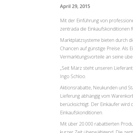
April 29, 2015
Mit der Einführung von professio
zentrada die Einkaufskonditionen fü
Marktplatzsysteme bieten durch d
Chancen auf günstige Preise. Als E
Vermarktungsvorteile an seine über
„Seit März steht unseren Lieferan
Ingo Schloo.
Aktionsrabatte, Neukunden und St
Lieferung abhängig vom Warenkorb,
berücksichtigt. Der Einkäufer wird
Einkaufskonditionen.
Mit über 20.000 rabattierten Prod
kurzer Zeit überwältigend. Die z