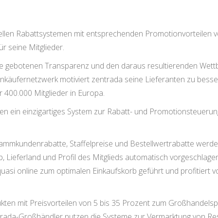
nellen Rabattsystemen mit entsprechenden Promotionvorteilen 
r seine Mitglieder.
ie gebotenen Transparenz und den daraus resultierenden Wett
inkäufernetzwerk motiviert zentrada seine Lieferanten zu besse
 400.000 Mitglieder in Europa.
ten ein einzigartiges System zur Rabatt- und Promotionsteuerun
ammkundenrabatte, Staffelpreise und Bestellwertrabatte werde
 Lieferland und Profil des Mitglieds automatisch vorgeschlage
 quasi online zum optimalen Einkaufskorb geführt und profitiert
ukten mit Preisvorteilen von 5 bis 35 Prozent zum Großhandelsp
entrada-Großhändler nutzen die Systeme zur Vermarktung von R