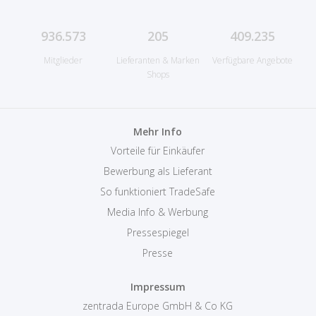
936.573
205
409.235
Mitglieder
Lieferanten & Marken
Verfügbare Angebote
Shops
Mehr Info
Vorteile für Einkäufer
Bewerbung als Lieferant
So funktioniert TradeSafe
Media Info & Werbung
Pressespiegel
Presse
Impressum
zentrada Europe GmbH & Co KG