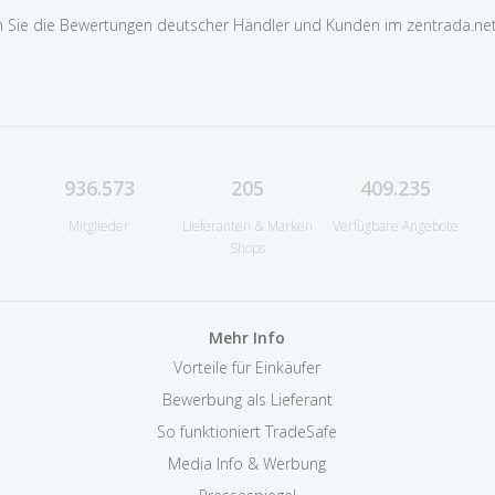
 Sie die Bewertungen deutscher Händler und Kunden im zentrada.ne
936.573
205
409.235
Mitglieder
Lieferanten & Marken
Verfügbare Angebote
Shops
Mehr Info
Vorteile für Einkäufer
Bewerbung als Lieferant
So funktioniert TradeSafe
Media Info & Werbung