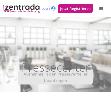
Login
Jetzt Registrieren
Pressecenter
Aufnahme in den Presseverteiler
beantragen