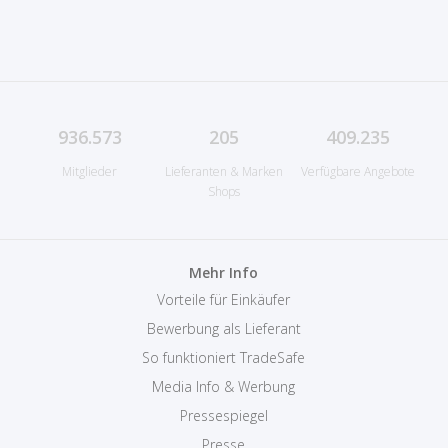
936.573
205
409.235
Mitglieder
Lieferanten & Marken
Verfügbare Angebote
Shops
Mehr Info
Vorteile für Einkäufer
Bewerbung als Lieferant
So funktioniert TradeSafe
Media Info & Werbung
Pressespiegel
Presse