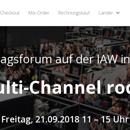
Checkout
Verkaufen
Mix-Order
Tradesafe
Rechnungskauf
Distribution
Membership
Länder
ragsforum auf der IAW in
lti-Channel ro
Freitag, 21.09.2018 11 – 15 Uhr