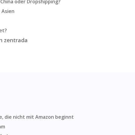
, China oder Dropshipping?
 Asien
et?
n zentrada
e, die nicht mit Amazon beginnt
am