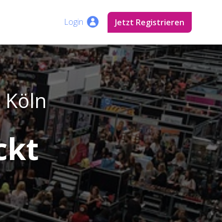
Länder
Login
Login
Jetzt Registrieren
Registrieren
 Köln
ckt