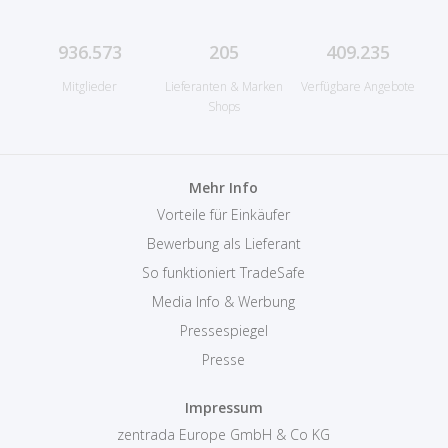
936.573
205
409.235
Mitglieder
Lieferanten & Marken
Verfügbare Angebote
Shops
Mehr Info
Vorteile für Einkäufer
Bewerbung als Lieferant
So funktioniert TradeSafe
Media Info & Werbung
Pressespiegel
Presse
Impressum
zentrada Europe GmbH & Co KG