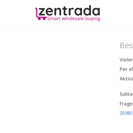
Bes
Viele
Per
e
Aktiv
Sollt
Frage
35981