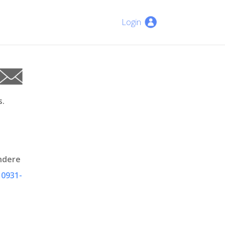
Login
s.
andere
r
0931-