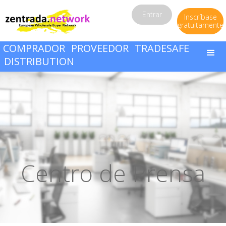
Entrar
Inscríbase
gratuitamente
COMPRADOR
PROVEEDOR
TRADESAFE
DISTRIBUTION
Centro de Prensa