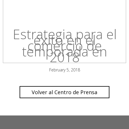
Estrategia para el
éxito en el
comercio de
temporada en
2018
February 5, 2018
Volver al Centro de Prensa